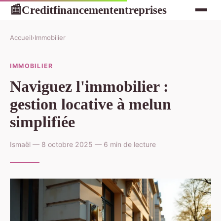
Creditfinancemententreprises
📰
Accueil
›
Immobilier
IMMOBILIER
Naviguez l'immobilier :
gestion locative à melun
simplifiée
Ismaël — 8 octobre 2025 — 6 min de lecture