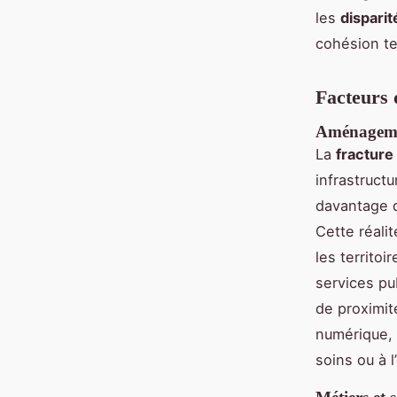
les
dispari
cohésion te
Facteurs 
Aménagement
La
fracture 
infrastruct
davantage d
Cette réali
les territo
services pub
de proximit
numérique, 
soins ou à l