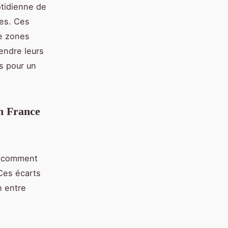
otidienne de
ces. Ces
re zones
endre leurs
s pour un
en France
r comment
 Ces écarts
n entre