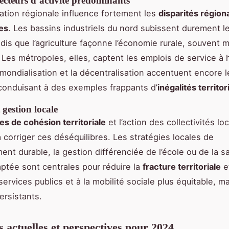
secteurs d’activité prédominants
sation régionale influence fortement les
disparités région
es
. Les bassins industriels du nord subissent durement l
ndis que l’agriculture façonne l’économie rurale, souvent 
Les métropoles, elles, captent les emplois de service à 
 mondialisation et la décentralisation accentuent encore l
 conduisant à des exemples frappants d’
inégalités territor
 gestion locale
ues de cohésion territoriale
et l’action des collectivités lo
 corriger ces déséquilibres. Les stratégies locales de
nt durable, la gestion différenciée de l’école ou de la sa
daptée sont centrales pour réduire la
fracture territoriale
e
services publics et à la mobilité sociale plus équitable, m
ersistants.
 actuelles et perspectives pour 2024