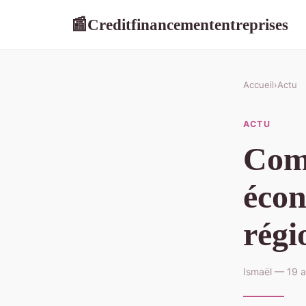
Creditfinancemententreprises
📰
Accueil
›
Actu
ACTU
Comp
écon
régi
Ismaël — 19 a