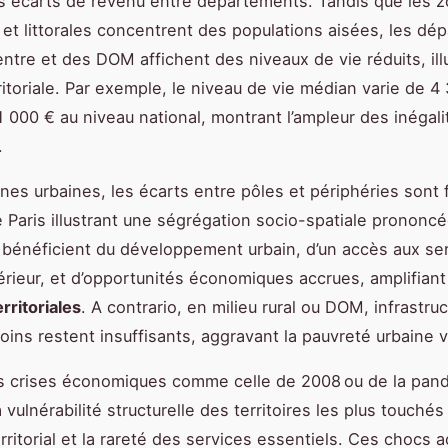
s écarts de revenu entre départements. Tandis que les 
s et littorales concentrent des populations aisées, les d
entre et des DOM affichent des niveaux de vie réduits, illu
rritoriale. Par exemple, le niveau de vie médian varie de 4
 000 € au niveau national, montrant l’ampleur des inégali
.
nes urbaines, les écarts entre pôles et périphéries sont 
e Paris illustrant une ségrégation socio-spatiale prononc
bénéficient du développement urbain, d’un accès aux se
érieur, et d’opportunités économiques accrues, amplifiant
erritoriales
. A contrario, en milieu rural ou DOM, infrastru
oins restent insuffisants, aggravant la pauvreté urbaine v
es crises économiques comme celle de 2008 ou de la pan
vulnérabilité structurelle des territoires les plus touchés 
ritorial et la rareté des services essentiels. Ces chocs 