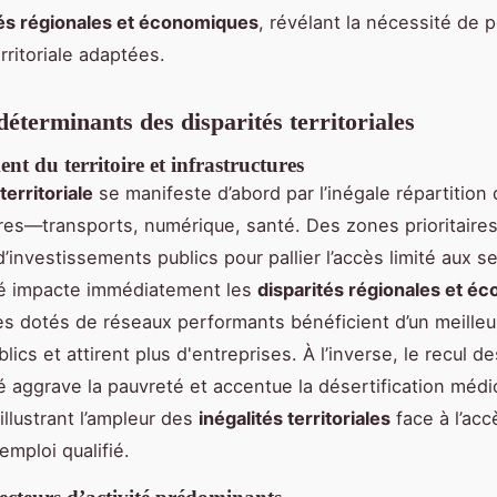
tés régionales et économiques
, révélant la nécessité de p
rritoriale adaptées.
déterminants des disparités territoriales
 du territoire et infrastructures
territoriale
se manifeste d’abord par l’inégale répartition
ures—transports, numérique, santé. Des zones prioritaire
’investissements publics pour pallier l’accès limité aux se
té impacte immédiatement les
disparités régionales et é
ires dotés de réseaux performants bénéficient d’un meille
lics et attirent plus d'entreprises. À l’inverse, le recul d
é aggrave la pauvreté et accentue la désertification médi
illustrant l’ampleur des
inégalités territoriales
face à l’acc
’emploi qualifié.