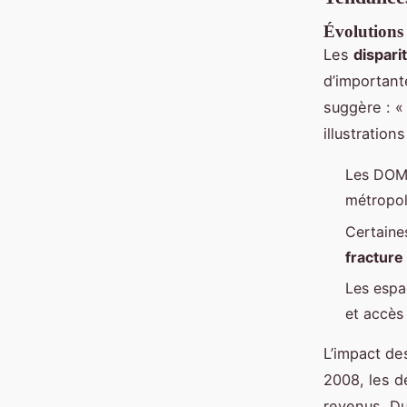
Évolutions r
Les
dispari
d’important
suggère : « 
illustration
Les DOM 
métropol
Certaine
fracture 
Les espa
et accès 
L’impact d
2008, les d
revenus. Dur