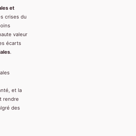
ales et
es crises du
moins
haute valeur
es écarts
iales
.
cales
nté, et la
t rendre
algré des