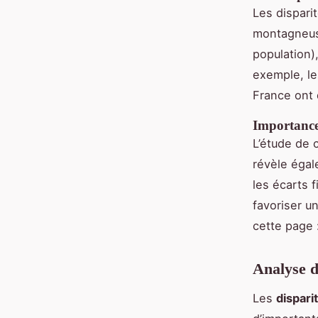
Les dispari
montagneus
population),
exemple, l
France ont 
Importance 
L’étude de c
révèle égal
les écarts f
favoriser u
cette page 
Analyse d
Les
dispari