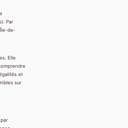
e
s). Par
Île-de-
es. Elle
 comprendre
égalités et
nibles sur
 par