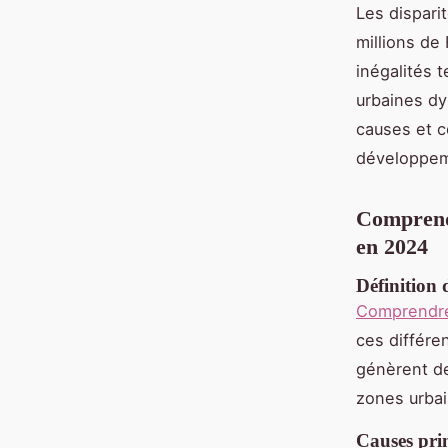
Les dispari
millions de
inégalités 
urbaines dy
causes et 
développeme
Comprendr
en 2024
Définition d
Comprendre 
ces différen
génèrent de
zones urbai
Causes pri