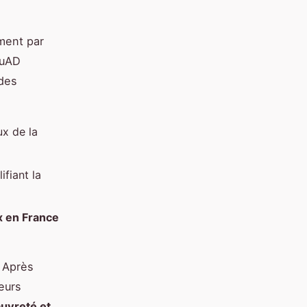
ment par
QuAD
 des
x de la
fiant la
x en France
. Après
eurs
uvreté et