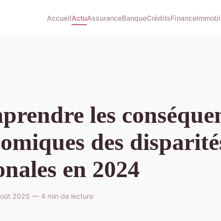
Accueil
Actu
Assurance
Banque
Crédits
Finance
Immobil
rendre les conséque
omiques des disparité
onales en 2024
oût 2025 — 4 min de lecture