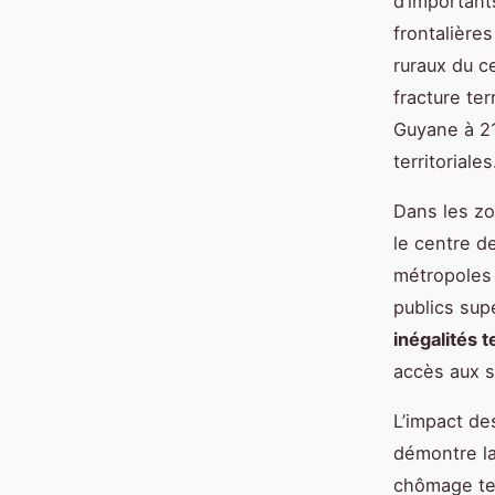
d’important
frontalière
ruraux du c
fracture te
Guyane à 21
territoriales
Dans les zo
le centre d
métropoles 
publics sup
inégalités t
accès aux s
L’impact d
démontre la 
chômage ter