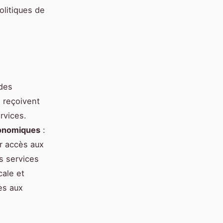
olitiques de
 des
s reçoivent
rvices.
conomiques
:
ur accès aux
es services
cale et
ès aux