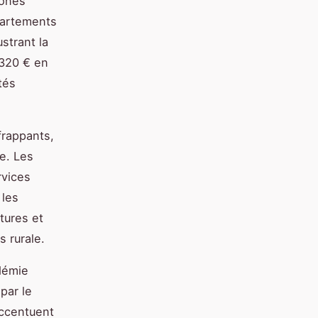
zones
épartements
strant la
 320 € en
tés
frappants,
ée. Les
rvices
 les
ctures et
s rurale.
démie
par le
accentuent