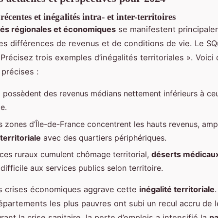
écentes et inégalités intra- et inter-territoires
tés régionales et économiques
se manifestent principale
es différences de revenus et de conditions de vie. Le S
Précisez trois exemples d’inégalités territoriales ». Voici
s précises :
possèdent des revenus médians nettement inférieurs à ceu
e.
s zones d’Île-de-France concentrent les hauts revenus, ampli
territoriale
avec des quartiers périphériques.
ces ruraux cumulent chômage territorial,
déserts médicau
difficile aux services publics selon territoire.
es crises économiques aggrave cette
inégalité territoriale
épartements les plus pauvres ont subi un recul accru de l
ant la crise sanitaire, la perte d’emplois a intensifié la
pa