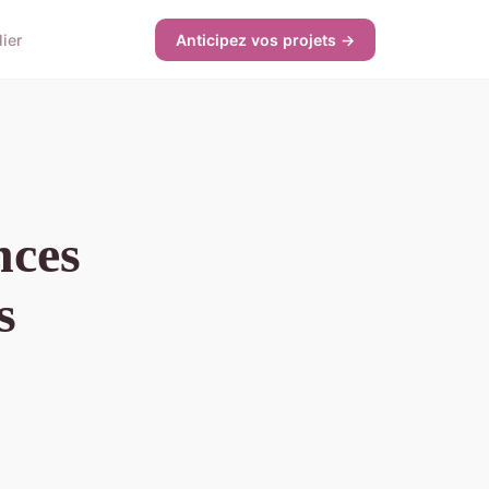
ier
Anticipez vos projets →
nces
s